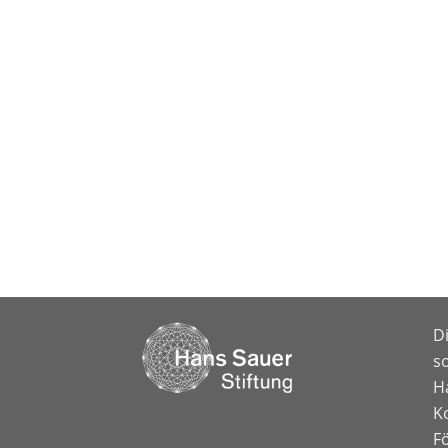
D
so
H
K
F