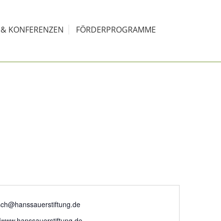
S & KONFERENZEN
FÖRDERPROGRAMME
sch@hanssauerstiftung.de
//www.hanssauerstiftung.de