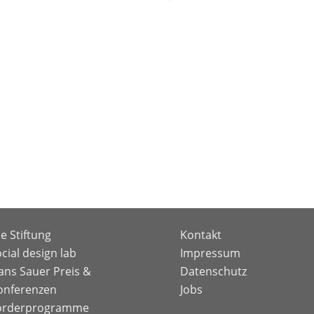
ie Stiftung
Kontakt
cial design lab
Impressum
ans Sauer Preis &
Datenschutz
onferenzen
Jobs
örderprogramme