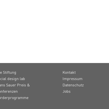
e Stiftung
Kontakt
cial design lab
Impressum
ans Sauer Preis &
Datenschutz
onferenzen
Jobs
örderprogramme