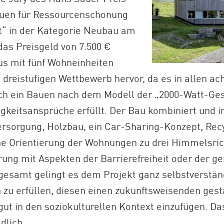
auen für Ressourcenschonung
t“ in der Kategorie Neubau am
as Preisgeld von 7.500 €
s mit fünf Wohneinheiten
 dreistufigen Wettbewerb hervor, da es in allen ac
ch ein Bauen nach dem Modell der „2000-Watt-Ges
gkeitsansprüche erfüllt. Der Bau kombiniert und in
rsorgung, Holzbau, ein Car-Sharing-Konzept, Rec
ne Orientierung der Wohnungen zu drei Himmelsri
rung mit Aspekten der Barrierefreiheit oder der 
sgesamt gelingt es dem Projekt ganz selbstverstän
n zu erfüllen, diesen einen zukunftsweisenden ges
gut in den soziokulturellen Kontext einzufügen. Da
dlich.