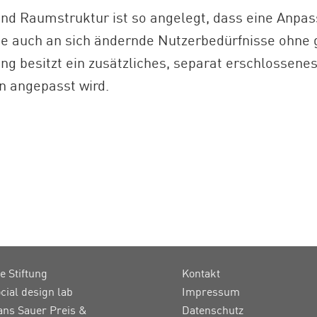
nd Raumstruktur ist so angelegt, dass eine Anpa
wie auch an sich ändernde Nutzerbedürfnisse ohne
ng besitzt ein zusätzliches, separat erschlossene
n angepasst wird.
e Stiftung
Kontakt
cial design lab
Impressum
ans Sauer Preis &
Datenschutz