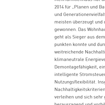
2014 für „Planen und B
und Generationenvielfal
meisten überzeugt und d
gewonnen. Das Wohnhau
geht als Sieger aus dem
punkten konnte und dur
weitreichende Nachhalti
klimaneutrale Energieve
Demontagefähigkeit, ei
intelligente Stromsteue
Nutzungsflexibilität. In
Nachhaltigkeitskriterie
verleihen und sich sehr 
herausragend und vorbil