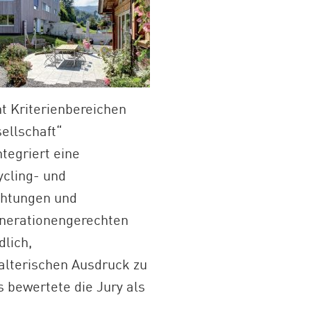
ht Kriterienbereichen
ellschaft“
tegriert eine
ycling- und
chtungen und
generationengerechten
dlich,
talterischen Ausdruck zu
s bewertete die Jury als