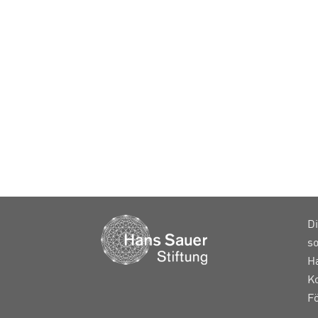
Di
so
H
K
F