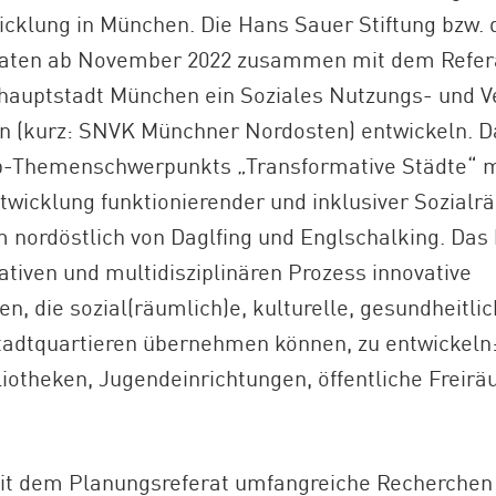
cklung in München. Die Hans Sauer Stiftung bzw. d
onaten ab November 2022 zusammen mit dem Refera
auptstadt München ein Soziales Nutzungs- und V
 (kurz: SNVK Münchner Nordosten) entwickeln. Da
-Themenschwerpunkts „Transformative Städte“ mi
ntwicklung funktionierender und inklusiver Sozialr
nordöstlich von Daglfing und Englschalking. Das 
ativen und multidisziplinären Prozess innovative
en, die sozial(räumlich)e, kulturelle, gesundheitli
tadtquartieren übernehmen können, zu entwickeln:
liotheken, Jugendeinrichtungen, öffentliche Frei
mit dem Planungsreferat umfangreiche Recherchen