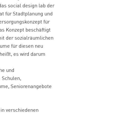
as social design lab der
t für Stadtplanung und
ersorgungskonzept für
s Konzept beschäftigt
t der sozialräumlichen
äume für diesen neu
heißt, es wird darum
che und
 Schulen,
räume, Seniorenangebote
 in verschiedenen